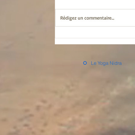
qui dérange souvent, et il est
possible que je ne me fasse pas
Rédigez un commentaire...
beaucoup d’amis en publiant ce
texte,...
Le Yoga Nidra