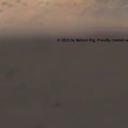
© 2023 by Nature Org. Proudly created 