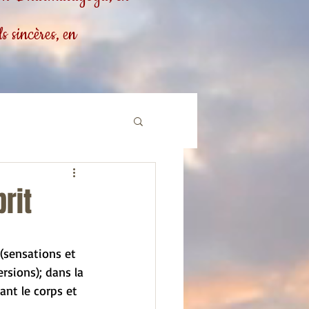
 sincères, en
rit
 (sensations et 
rsions); dans la 
ant le corps et 