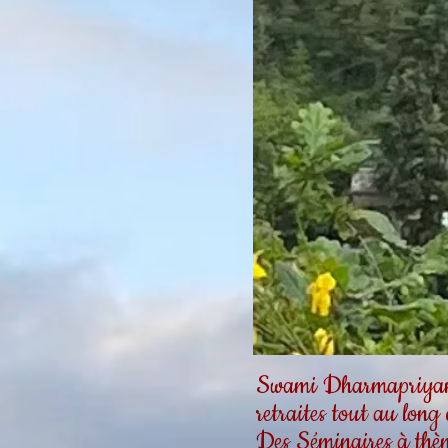
Swami Dharmapriyanan
retraites tout au long
Des Séminaires à thèm