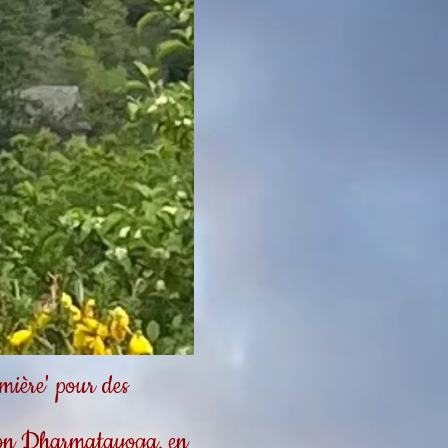
ière' pour des
tion Dharmatayoga, en