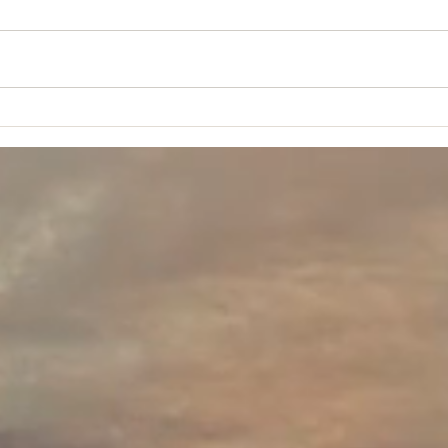
» dit Jésus et « on n'allume pas
corps
une lampe pour la mettre sous le
chroni
boisseau, mais on la met sur le...
des j
limité,