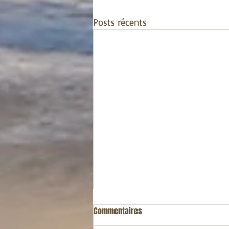
Posts récents
Pourquoi être végétarien?
Commentaires
Chers amis, je vais aborder un sujet