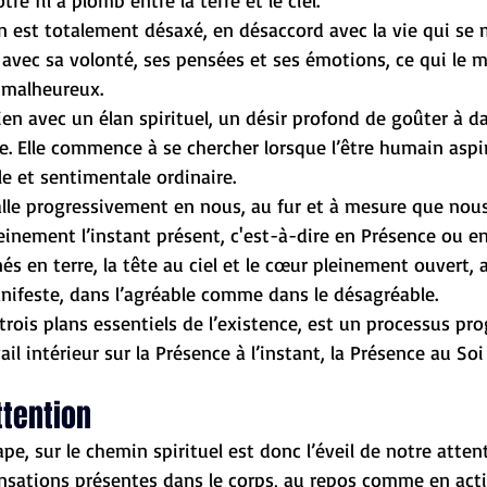
otre fil à plomb entre la terre et le ciel.
n est totalement désaxé, en désaccord avec la vie qui se 
n avec sa volonté, ses pensées et ses émotions, ce qui le 
t malheureux.
 lien avec un élan spirituel, un désir profond de goûter à 
e. Elle commence à se chercher lorsque l’être humain aspir
le et sentimentale ordinaire.
talle progressivement en nous, au fur et à mesure que nou
einement l’instant présent, c'est-à-dire en Présence ou e
nés en terre, la tête au ciel et le cœur pleinement ouvert,
manifeste, dans l’agréable comme dans le désagréable.
trois plans essentiels de l’existence, est un processus pro
ail intérieur sur la Présence à l’instant, la Présence au Soi
ttention
pe, sur le chemin spirituel est donc l’éveil de notre atten
nsations présentes dans le corps, au repos comme en act