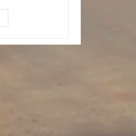
 est traversé d’une maladie
que très invalidante. Au fil
ours, le corps est devenu
...