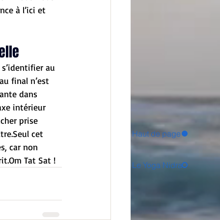
ce à l’ici et 
elle
’identifier au 
au final n’est 
tante dans 
xe intérieur 
cher prise 
tre.Seul cet 
Haut de page
s, car non 
it.Om Tat Sat !
Le Yoga Nidra