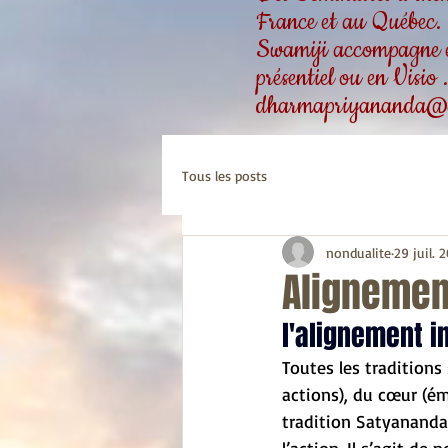
France et au Québec.
Swamiji accompagne ég
présentiel ou en Visio
dharmapriyananda@
Tous les posts
nondualite
29 juil. 
Alignement
l'alignement i
Toutes les traditions
actions), du cœur (ém
tradition Satyananda,