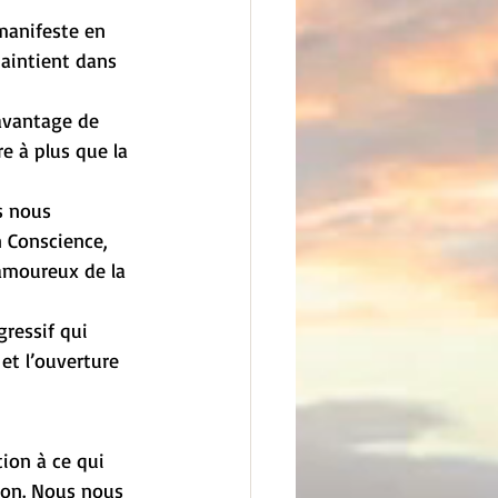
manifeste en 
maintient dans 
davantage de 
e à plus que la 
s nous 
n Conscience, 
 amoureux de la 
gressif qui 
 et l’ouverture 
tion à ce qui 
ion. Nous nous 