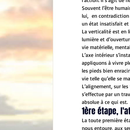
l’action. Il s’agit de n
Souvent l’être humai
lui,  en contradictio
un état insatisfait e
La verticalité est en
lumière et d’ouvertur
vie matérielle, menta
L’axe intérieur s’ins
appliquons à vivre pl
les pieds bien enraci
vie telle qu’elle se 
L’alignement, sur les 
s’effectue par un trav
absolue à ce qui est.
1ère étape, l'a
La toute première éta
nous entoure, aux se