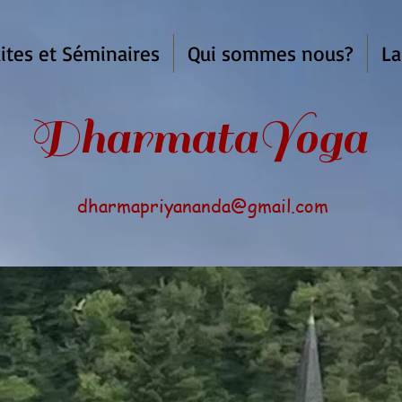
ites et Séminaires
Qui sommes nous?
La
armata
Yoga
dharmapriyananda@gmail.com