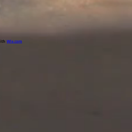
with
Wix.com