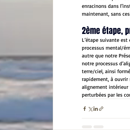
enracinons dans l’inst
maintenant, sans ces
2ème étape, p
L’étape suivante est 
processus mental/émoti
autre que notre Prés
notre processus d’ali
terre/ciel, ainsi for
rapidement, à ouvrir s
alignement intérieur 
perturbées par les co