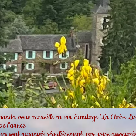
da vous accueille en son Ermitage 'La Claire Lum
 de l'année.
es sont organisés régulièrement, par notre associa