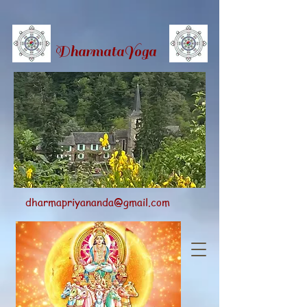
Dharmata
Yoga
dharmapriyananda@gmail.com