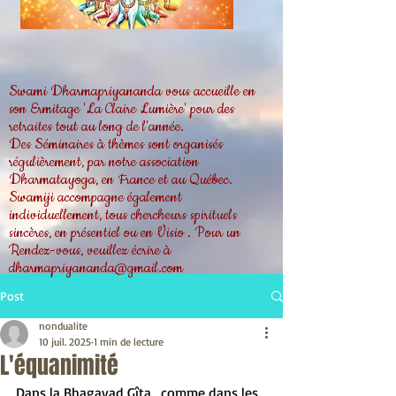
Swami Dharmapriyananda vous accueille en
son Ermitage 'La Claire Lumière' pour des
retraites tout au long de l'année.
Des Séminaires à thèmes sont organisés
régulièrement, par notre association
Dharmatayoga, en France et au Québec.
Swamiji accompagne également
individuellement, tous chercheurs spirituels
sincères, en présentiel ou en Visio . Pour un
Rendez-vous, veuillez écrire à
dharmapriyananda@gmail.com
Post
nondualite
10 juil. 2025
1 min de lecture
L'équanimité
Dans la Bhagavad Gîta , comme dans les 