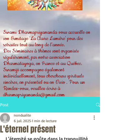
Swami Dharmapriyananda vous accueille en
son Ermitage 'La Claire Lumière' pour des
retraites tout au long de l'année.
Des Séminaires à thèmes sont organisés
régulièrement, par notre association
Dharmatayoga, en France et au Québec.
Swamiji accompagne également
individuellement, tous chercheurs spirituels
sincères, en présentiel ou en Visio . Pour un
Rendez-vous, veuillez écrire à
dharmapriyananda@gmail.com
Post
nondualite
6 juil. 2025
1 min de lecture
L'éternel présent
L’éternité se goûte dans la tranquillité 