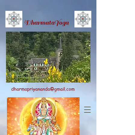
Dharmata
Yoga
dharmapriyananda@gmail.com