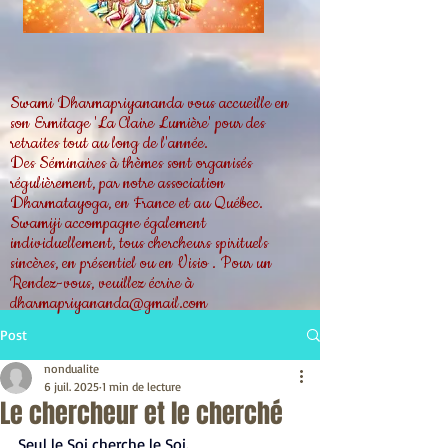
Swami Dharmapriyananda vous accueille en
son Ermitage 'La Claire Lumière' pour des
retraites tout au long de l'année.
Des Séminaires à thèmes sont organisés
régulièrement, par notre association
Dharmatayoga, en France et au Québec.
Swamiji accompagne également
individuellement, tous chercheurs spirituels
sincères, en présentiel ou en Visio . Pour un
Rendez-vous, veuillez écrire à
dharmapriyananda@gmail.com
Post
nondualite
6 juil. 2025
1 min de lecture
Le chercheur et le cherché
Seul le Soi cherche le Soi.