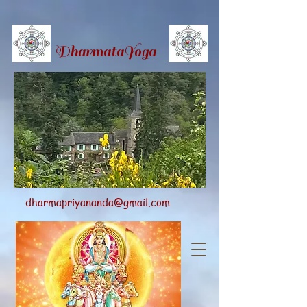
Dharmata
Yoga
dharmapriyananda@gmail.com