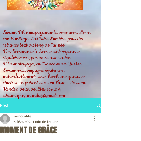
Swami Dharmapriyananda vous accueille en
son Ermitage 'La Claire Lumière' pour des
retraites tout au long de l'année.
Des Séminaires à thèmes sont organisés
régulièrement, par notre association
Dharmatayoga, en France et au Québec.
Swamiji accompagne également
individuellement, tous chercheurs spirituels
sincères, en présentiel ou en Visio . Pour un
Rendez-vous, veuillez écrire à
dharmapriyananda@gmail.com
Post
nondualite
5 févr. 2021
1 min de lecture
MOMENT DE GRÂCE