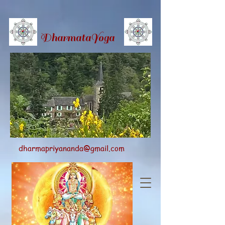
Dharmata
Yoga
dharmapriyananda@gmail.com