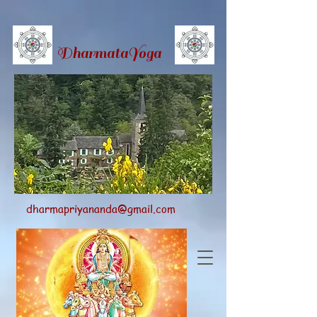
Dharmata
Yoga
dharmapriyananda@gmail.com