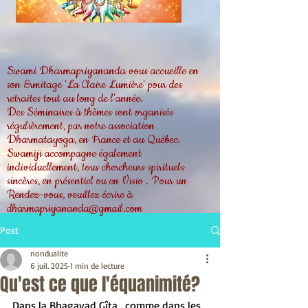
Swami Dharmapriyananda vous accueille en
son Ermitage 'La Claire Lumière' pour des
retraites tout au long de l'année.
Des Séminaires à thèmes sont organisés
régulièrement, par notre association
Dharmatayoga, en France et au Québec.
Swamiji accompagne également
individuellement, tous chercheurs spirituels
sincères, en présentiel ou en Visio . Pour un
Rendez-vous, veuillez écrire à
dharmapriyananda@gmail.com
Post
nondualite
6 juil. 2025
1 min de lecture
Qu'est ce que l'équanimité?
Dans la Bhagavad Gîta , comme dans les 