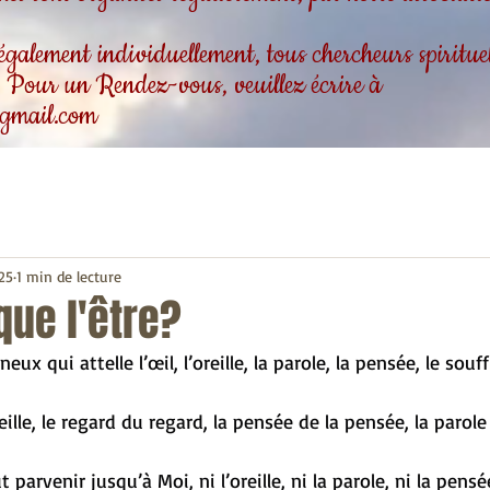
alement individuellement, tous chercheurs spirituels
 . Pour un Rendez-vous, veuillez écrire à
gmail.com
025
1 min de lecture
que l'être?
eux qui attelle l’œil, l’oreille, la parole, la pensée, le souf
oreille, le regard du regard, la pensée de la pensée, la parole 
 parvenir jusqu’à Moi, ni l’oreille, ni la parole, ni la pensée