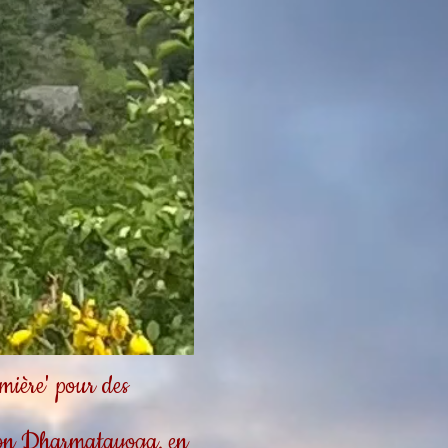
ière' pour des
tion Dharmatayoga, en