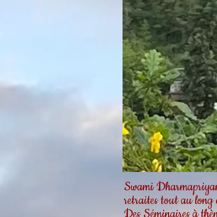
Swami Dharmapriyanan
retraites tout au long
Des Séminaires à thèm