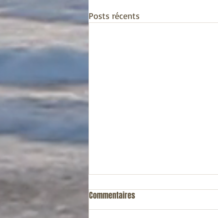
Posts récents
Pourquoi être végétarien?
Commentaires
Chers amis, je vais aborder un sujet