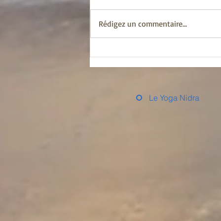
qui dérange souvent, et il est
possible que je ne me fasse pas
Rédigez un commentaire...
beaucoup d’amis en publiant ce
texte,...
Le Yoga Nidra