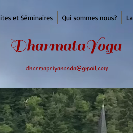
ites et Séminaires
Qui sommes nous?
La
armata
Yoga
dharmapriyananda@gmail.com