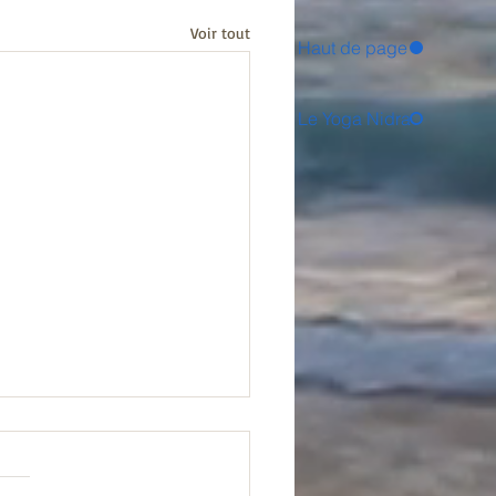
Voir tout
Haut de page
Le Yoga Nidra
preuves et la grâce
s le début de l’année mon