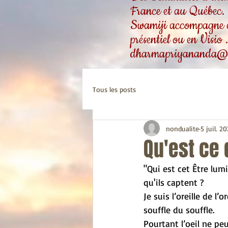
France et au Québec.
Swamiji accompagne ég
présentiel ou en Visio
dharmapriyananda@
Tous les posts
nondualite
5 juil. 2
Qu'est ce 
"Qui est cet Être lumin
qu'ils captent ?
Je suis l’oreille de l’
souffle du souffle.
Pourtant l’oeil ne peut