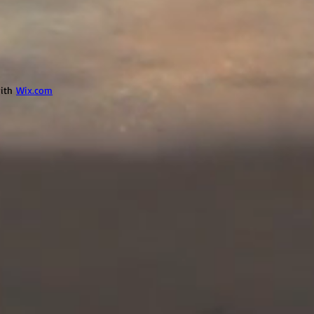
with
Wix.com