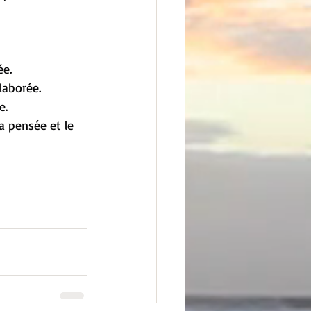
ée.
laborée.
e.
la pensée et le 