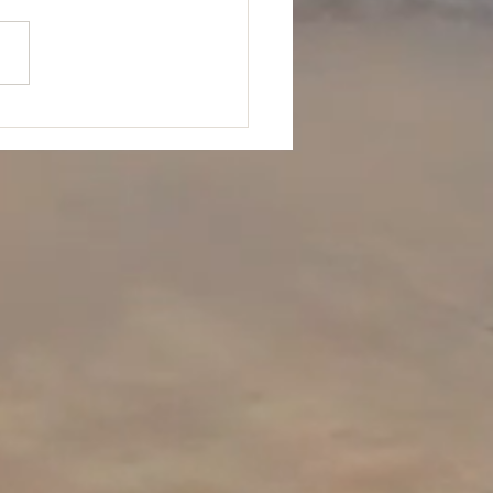
 est traversé d’une maladie
que très invalidante. Au fil
ours, le corps est devenu
...