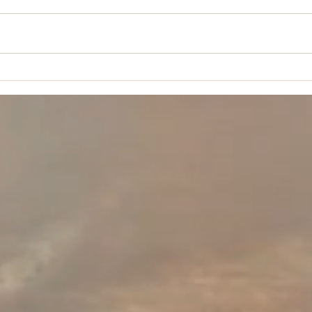
» dit Jésus et « on n'allume pas
corps
une lampe pour la mettre sous le
chroni
boisseau, mais on la met sur le...
des j
limité,