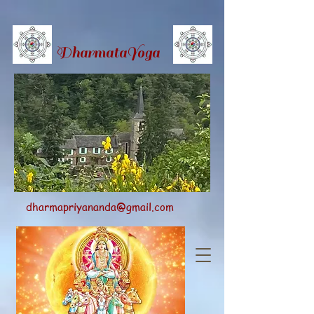
Dharmata
Yoga
dharmapriyananda@gmail.com