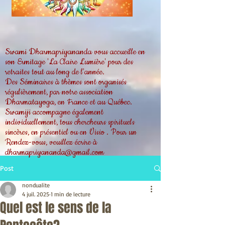
Swami Dharmapriyananda vous accueille en
son Ermitage 'La Claire Lumière' pour des
retraites tout au long de l'année.
Des Séminaires à thèmes sont organisés
régulièrement, par notre association
Dharmatayoga, en France et au Québec.
Swamiji accompagne également
individuellement, tous chercheurs spirituels
sincères, en présentiel ou en Visio . Pour un
Rendez-vous, veuillez écrire à
dharmapriyananda@gmail.com
Post
nondualite
4 juil. 2025
1 min de lecture
Quel est le sens de la