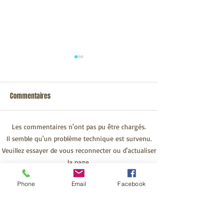
Vous êtes la lumière du
Les épreuves et la
monde
Depuis le début de 
Commentaires
mon corps est trav
« Vous êtes la Lumière du
maladie chronique 
monde » dit Jésus et « on
invalidante. Au fil d
n'allume pas une lampe pour
Les commentaires n'ont pas pu être chargés.
corps est devenu limi
la mettre sous le boisseau,
Il semble qu'un problème technique est survenu.
mais on la met sur le...
Veuillez essayer de vous reconnecter ou d'actualiser
la page.
Phone
Email
Facebook
Actualiser