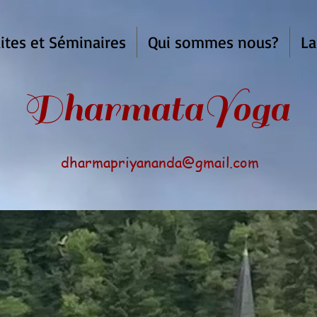
ites et Séminaires
Qui sommes nous?
La
armata
Yoga
dharmapriyananda@gmail.com