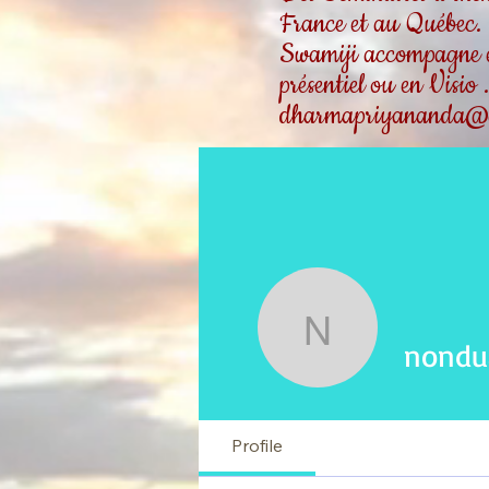
France et au Québec.
Swamiji accompagne ég
présentiel ou en Visio
dharmapriyananda@
nondualit
nondua
Profile