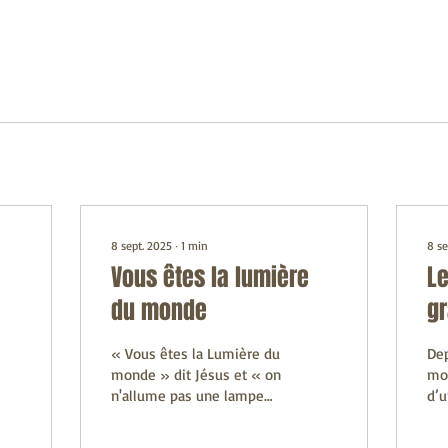
8 sept. 2025
∙
1
min
8 se
Vous êtes la lumière
Le
du monde
g
« Vous êtes la Lumière du
Dep
monde » dit Jésus et « on
mon
n'allume pas une lampe
d’u
pour la mettre sous le
trè
boisseau, mais on la met
jou