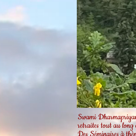
Swami Dharmapriyanan
retraites tout au long
Des Séminaires à thèm