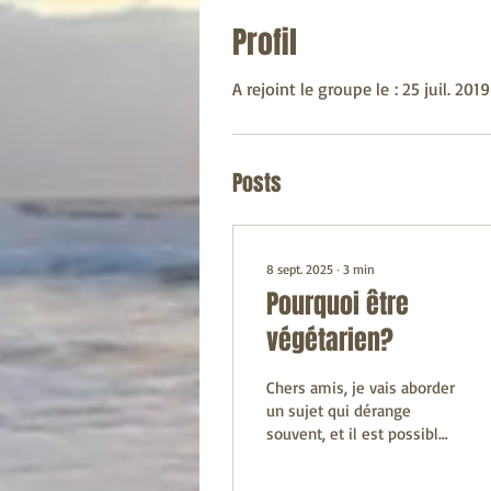
Profil
A rejoint le groupe le : 25 juil. 2019
Posts
8 sept. 2025
∙
3
min
Pourquoi être
végétarien?
Chers amis, je vais aborder
un sujet qui dérange
souvent, et il est possible
que je ne me fasse pas
beaucoup d’amis en