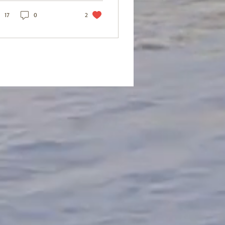
té,...
17
0
2