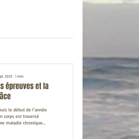
pt. 2025
∙
1
min
s épreuves et la
râce
uis le début de l’année
 corps est traversé
ne maladie chronique
s invalidante. Au fil des
rs, le corps est devenu