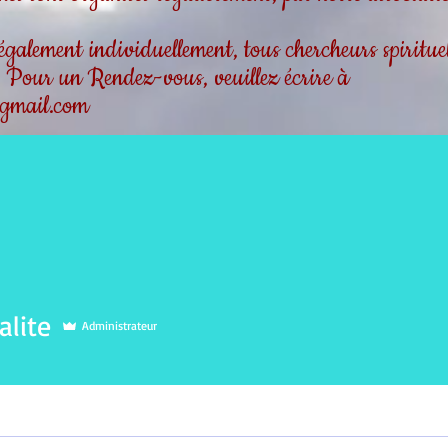
alement individuellement, tous chercheurs spirituels
 . Pour un Rendez-vous, veuillez écrire à
gmail.com
e
lite
Administrateur