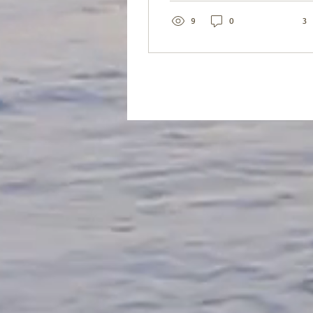
publiant ce texte,...
9
0
3