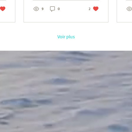
sur le...
limi
9
0
2
Voir plus