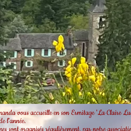
da vous accueille en son Ermitage 'La Claire Lum
 de l'année.
es sont organisés régulièrement, par notre associa