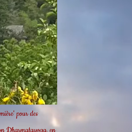
ière' pour des
tion Dharmatayoga, en