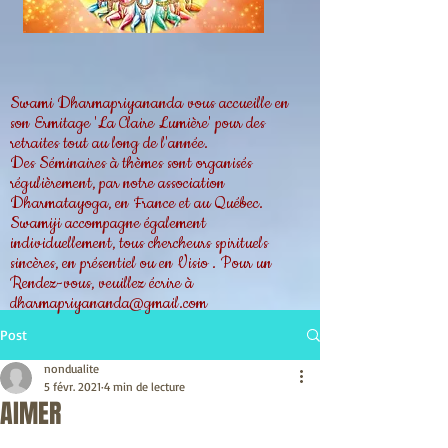
Swami Dharmapriyananda vous accueille en
son Ermitage 'La Claire Lumière' pour des
retraites tout au long de l'année.
Des Séminaires à thèmes sont organisés
régulièrement, par notre association
Dharmatayoga, en France et au Québec.
Swamiji accompagne également
individuellement, tous chercheurs spirituels
sincères, en présentiel ou en Visio . Pour un
Rendez-vous, veuillez écrire à
dharmapriyananda@gmail.com
Post
nondualite
5 févr. 2021
4 min de lecture
AIMER