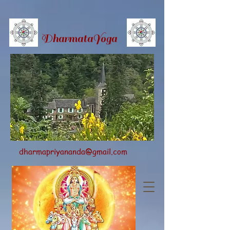
Dharmata
Yoga
dharmapriyananda@gmail.com