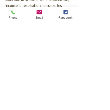
j'écoute la respiration, le corps, les 
sensations, les pensées,
les émotions, la nature, le vent, les 
Phone
Email
Facebook
oiseaux, les feuilles...
J'observe les arbres, les fleurs, les 
montagnes, les nuages, les humains, 
moi-même...
Qui suis-je? que suis-je? Qu'est-ce que 
la vie?
Je suis là où je me trouve, sans y-être.
je suis ce qui est là, je suis cela, sans 
l'être.
Je ne suis pas grand chose, je ne suis 
rien et je suis toutes choses.
Je suis ce silence qui parle et qui dit 
l'unicité de toutes les formes de vie,
Visage véritable, toujours changeant, 
toujours le même, insaisissable,