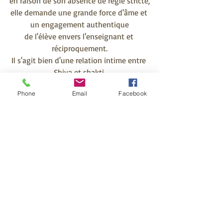
en raison de son absence de règle stricte,
elle demande une grande force d'âme et 
un engagement authentique
de l'élève envers l'enseignant et 
réciproquement.
Il s'agit bien d'une relation intime entre 
Shiva et shakti,
Où il n'est nulle question d'assouvir ses 
Phone
Email
Facebook
désirs,
mais de les faire grandir et s'élever 
jusqu'à la transmutation du plomb en or,
et ainsi de réaliser Dieu sur terre et de 
vivre dans l'harmonie du Dharma.