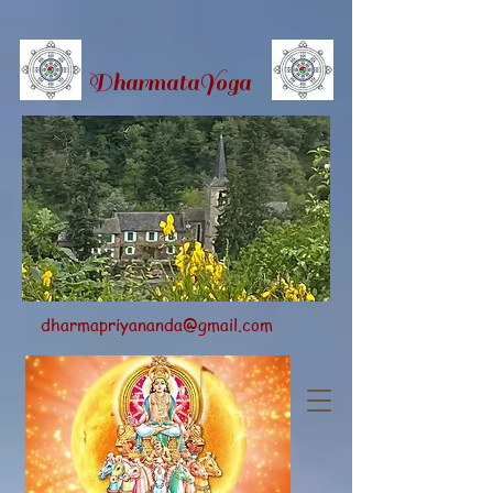
Dharmata
Yoga
dharmapriyananda@gmail.com