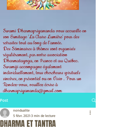
Swami Dharmapriyananda vous accueille en
son Ermitage 'La Claire Lumière' pour des
retraites tout au long de l'année.
Des Séminaires à thèmes sont organisés
régulièrement, par notre association
Dharmatayoga, en France et au Québec.
Swamiji accompagne également
individuellement, tous chercheurs spirituels
sincères, en présentiel ou en Visio . Pour un
Rendez-vous, veuillez écrire à
dharmapriyananda@gmail.com
Post
nondualite
5 févr. 2021
3 min de lecture
DHARMA ET TANTRA