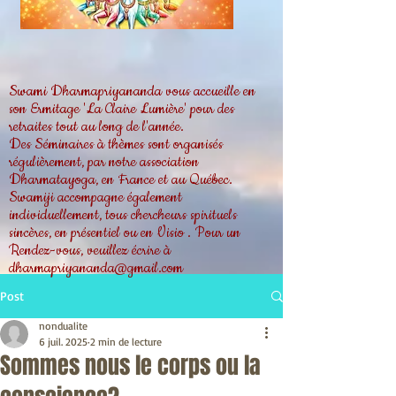
Swami Dharmapriyananda vous accueille en
son Ermitage 'La Claire Lumière' pour des
retraites tout au long de l'année.
Des Séminaires à thèmes sont organisés
régulièrement, par notre association
Dharmatayoga, en France et au Québec.
Swamiji accompagne également
individuellement, tous chercheurs spirituels
sincères, en présentiel ou en Visio . Pour un
Rendez-vous, veuillez écrire à
dharmapriyananda@gmail.com
Post
nondualite
6 juil. 2025
2 min de lecture
Sommes nous le corps ou la