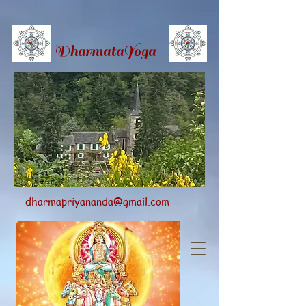
Dharmata
Yoga
dharmapriyananda@gmail.com