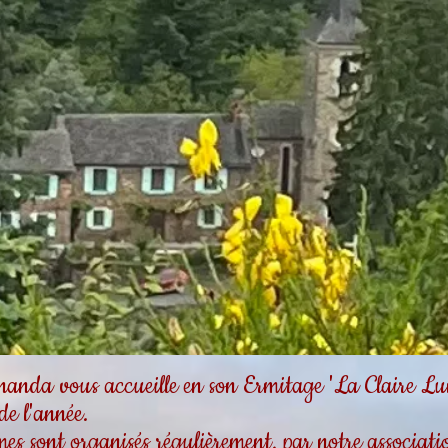
da vous accueille en son Ermitage 'La Claire Lum
 de l'année.
es sont organisés régulièrement, par notre associa