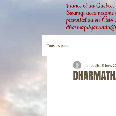
France et au Québec.
Swamiji accompagne ég
présentiel ou en Visio
dharmapriyananda@
Tous les posts
nondualite
5 févr. 2
DHARMATHA