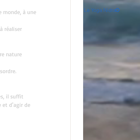
Le Yoga Nidra
e monde, à une 
à réaliser 
re nature 
sordre.
 il suffit 
 et d'agir de 