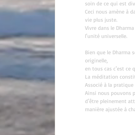
soin de ce qui est div
Ceci nous amène à da
vie plus juste.
Vivre dans le Dharma c
l'unité universelle.
Bien que le Dharma s
originelle,
en tous cas c'est ce 
La méditation consti
Associé à la pratique
Ainsi nous pouvons pr
d'être pleinement att
manière ajustée à ch