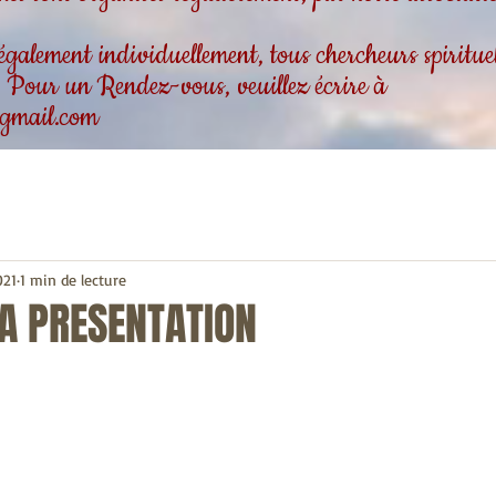
alement individuellement, tous chercheurs spirituels
 . Pour un Rendez-vous, veuillez écrire à
gmail.com
021
1 min de lecture
 PRESENTATION