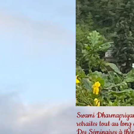
Swami Dharmapriyanan
retraites tout au long
Des Séminaires à thèm