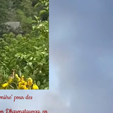
ière' pour des
tion Dharmatayoga, en