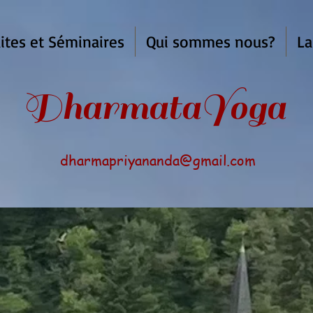
ites et Séminaires
Qui sommes nous?
La
armata
Yoga
dharmapriyananda@gmail.com