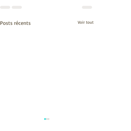
Posts récents
Voir tout
Vous êtes la lumière du
Les épreuves et la