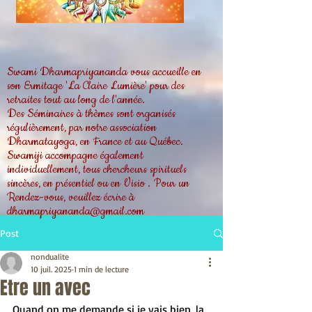
Swami Dharmapriyananda vous accueille en
son Ermitage 'La Claire Lumière' pour des
retraites tout au long de l'année.
Des Séminaires à thèmes sont organisés
régulièrement, par notre association
Dharmatayoga, en France et au Québec.
Swamiji accompagne également
individuellement, tous chercheurs spirituels
sincères, en présentiel ou en Visio . Pour un
Rendez-vous, veuillez écrire à
dharmapriyananda@gmail.com
Post
nondualite
10 juil. 2025
1 min de lecture
Etre un avec
Quand on me demande si je vais bien, la 