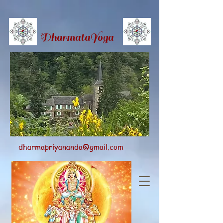
Dharmata
Yoga
dharmapriyananda@gmail.com