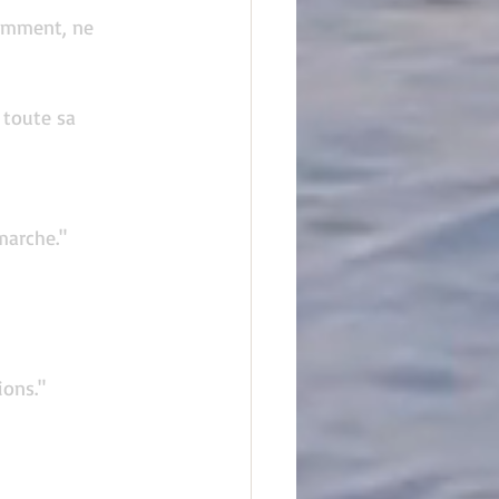
tamment, ne 
 toute sa 
marche."
ions."