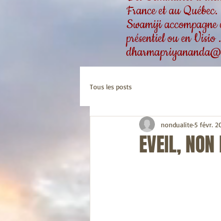
France et au Québec.
Swamiji accompagne ég
présentiel ou en Visio
dharmapriyananda@
Tous les posts
nondualite
5 févr. 2
EVEIL, NON 