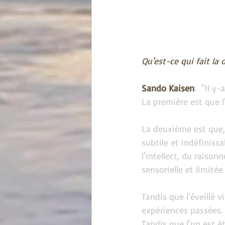
Qu'est-ce qui fait l
Sando Kaisen
:  "Il y
La première est que l
La deuxième est que, 
subtile et indéfiniss
l'intellect, du raiso
sensorielle et limitée
Tandis que l'éveillé v
expériences passées.
Tandis que l'un est é