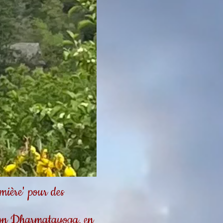
ière' pour des
tion Dharmatayoga, en