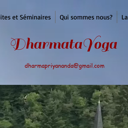
ites et Séminaires
Qui sommes nous?
La
armata
Yoga
dharmapriyananda@gmail.com