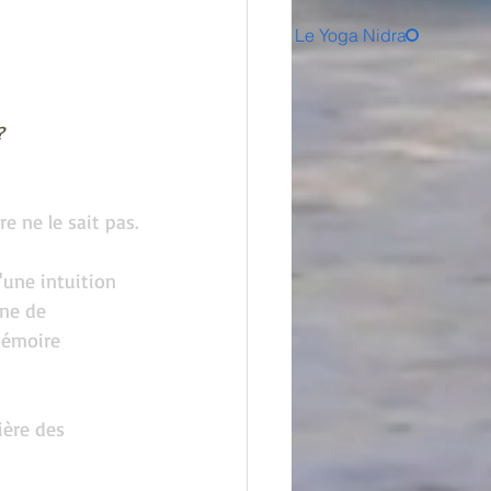
Le Yoga Nidra
?
e ne le sait pas.
'une intuition 
ine de 
mémoire 
ière des 