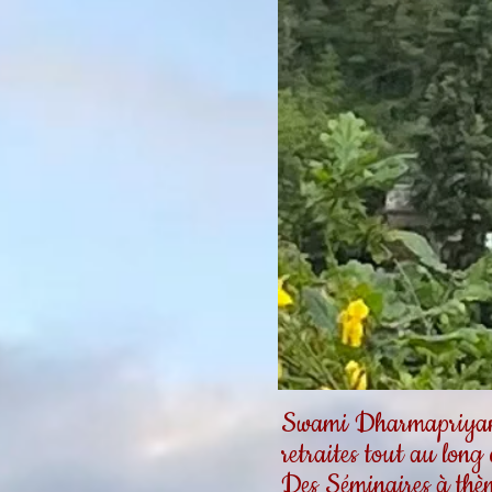
Swami Dharmapriyanan
retraites tout au long
Des Séminaires à thèm