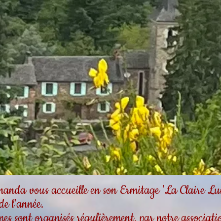
da vous accueille en son Ermitage 'La Claire Lum
 de l'année.
es sont organisés régulièrement, par notre associa