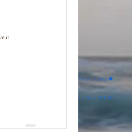
eveur
Haut de page
Le Yoga Nidra