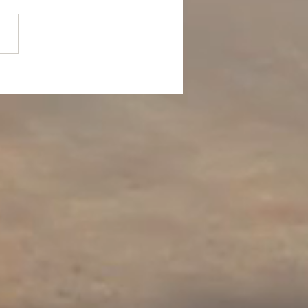
 est traversé d’une maladie
que très invalidante. Au fil
ours, le corps est devenu
...