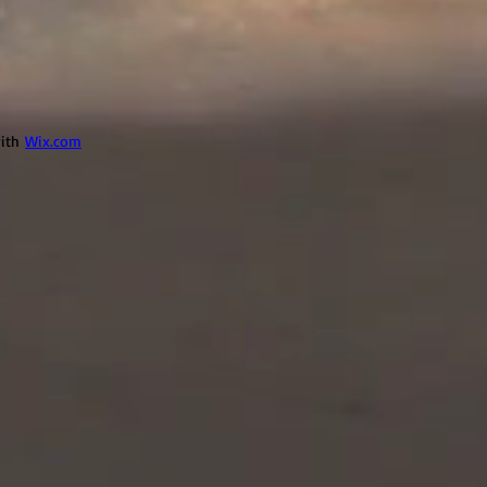
with
Wix.com