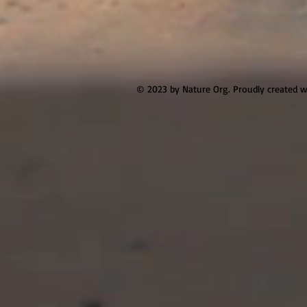
© 2023 by Nature Org. Proudly created 