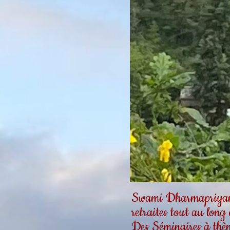
Swami Dharmapriyanan
retraites tout au long
Des Séminaires à thèm