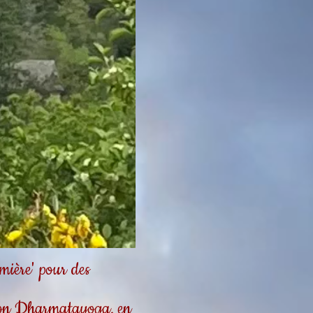
ière' pour des
tion Dharmatayoga, en