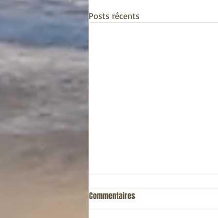
Posts récents
Pourquoi être végétarien?
Commentaires
Chers amis, je vais aborder un sujet