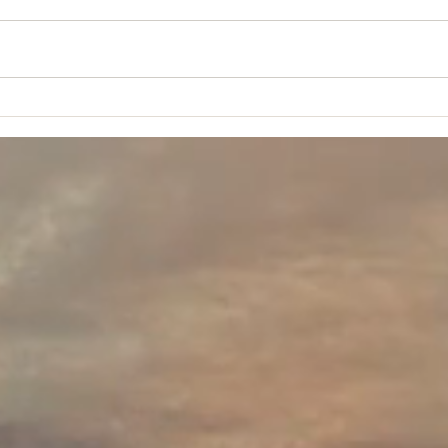
» dit Jésus et « on n'allume pas
corps
une lampe pour la mettre sous le
chroni
boisseau, mais on la met sur le...
des j
limité,