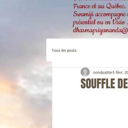
France et au Québec.
Swamiji accompagne ég
présentiel ou en Visio
dharmapriyananda@
Tous les posts
nondualite
5 févr. 2
SOUFFLE DE