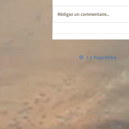
qui dérange souvent, et il est
possible que je ne me fasse pas
Rédigez un commentaire...
beaucoup d’amis en publiant ce
texte,...
Le Yoga Nidra