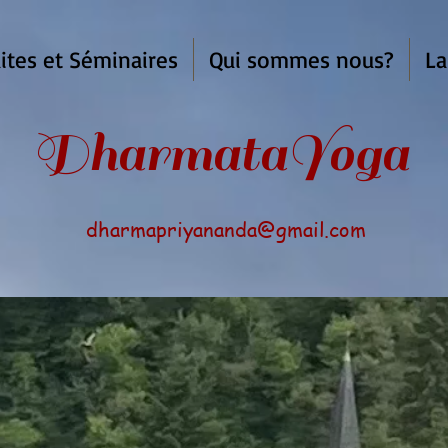
ites et Séminaires
Qui sommes nous?
La
armata
Yoga
dharmapriyananda@gmail.com