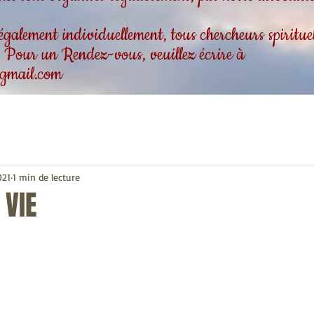
alement individuellement, tous chercheurs spirituels
 . Pour un Rendez-vous, veuillez écrire à
gmail.com
021
1 min de lecture
 VIE